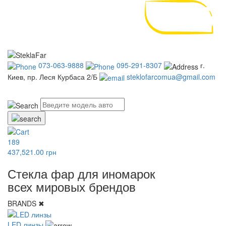
073-063-9888
095-291-8307
г.
Киев, пр. Леся Курбаса 2/Б
steklofarcomua@gmail.com
UA
RU
189
437,521.00 грн
Стекла фар для иномарок
всех мировых брендов
BRANDS
✖
LED линзы