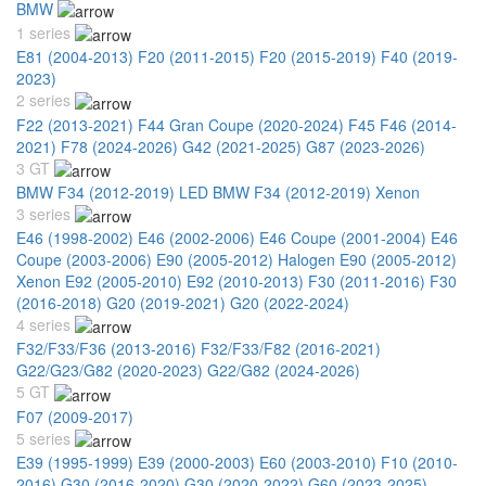
BMW
1 series
E81 (2004-2013)
F20 (2011-2015)
F20 (2015-2019)
F40 (2019-
2023)
2 series
F22 (2013-2021)
F44 Gran Coupe (2020-2024)
F45 F46 (2014-
2021)
F78 (2024-2026)
G42 (2021-2025)
G87 (2023-2026)
3 GT
BMW F34 (2012-2019) LED
BMW F34 (2012-2019) Xenon
3 series
E46 (1998-2002)
E46 (2002-2006)
E46 Coupe (2001-2004)
E46
Coupe (2003-2006)
E90 (2005-2012) Halogen
E90 (2005-2012)
Xenon
E92 (2005-2010)
E92 (2010-2013)
F30 (2011-2016)
F30
(2016-2018)
G20 (2019-2021)
G20 (2022-2024)
4 series
F32/F33/F36 (2013-2016)
F32/F33/F82 (2016-2021)
G22/G23/G82 (2020-2023)
G22/G82 (2024-2026)
5 GT
F07 (2009-2017)
5 series
E39 (1995-1999)
E39 (2000-2003)
E60 (2003-2010)
F10 (2010-
2016)
G30 (2016-2020)
G30 (2020-2022)
G60 (2023-2025)