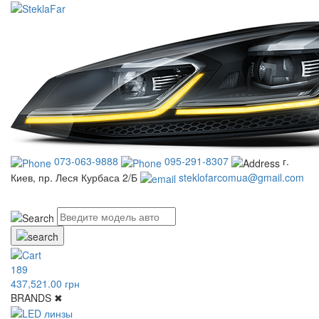
073-063-9888
095-291-8307
г.
Киев, пр. Леся Курбаса 2/Б
steklofarcomua@gmail.com
UA
RU
189
437,521.00 грн
BRANDS
✖