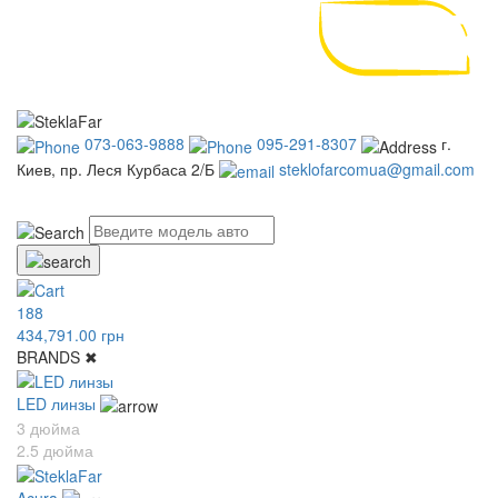
073-063-9888
095-291-8307
г.
Киев, пр. Леся Курбаса 2/Б
steklofarcomua@gmail.com
UA
RU
188
434,791.00 грн
BRANDS
✖
LED линзы
3 дюйма
2.5 дюйма
Acura