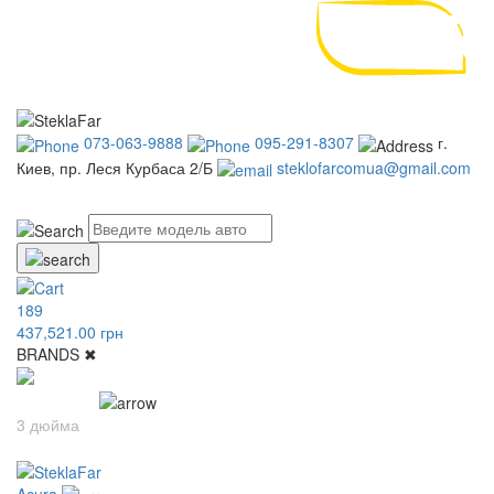
073-063-9888
095-291-8307
г.
Киев, пр. Леся Курбаса 2/Б
steklofarcomua@gmail.com
UA
RU
189
437,521.00 грн
BRANDS
✖
LED линзы
3 дюйма
2.5 дюйма
Acura