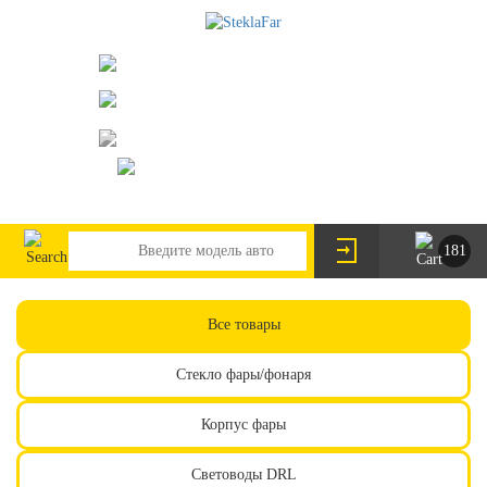
073-063-9888
095-291-8307
г. Киев, пр. Леся Курбаса 2/Б
steklofarcomua@gmail.com
UA
RU
181
Все товары
Стекло фары/фонаря
Корпус фары
Световоды DRL