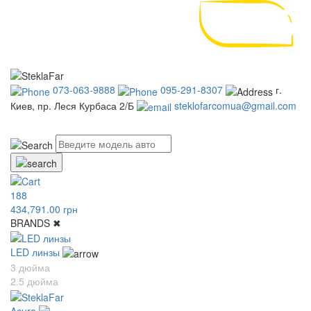
073-063-9888
095-291-8307
г.
Киев, пр. Леся Курбаса 2/Б
steklofarcomua@gmail.com
UA
RU
188
434,791.00 грн
BRANDS
✖
LED линзы
3 дюйма
2.5 дюйма
Acura