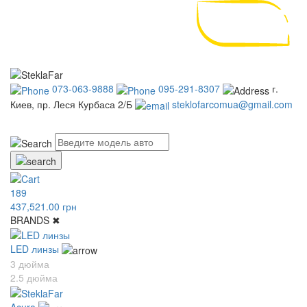
073-063-9888
095-291-8307
г.
Киев, пр. Леся Курбаса 2/Б
steklofarcomua@gmail.com
UA
RU
189
437,521.00 грн
BRANDS
✖
LED линзы
3 дюйма
2.5 дюйма
Acura