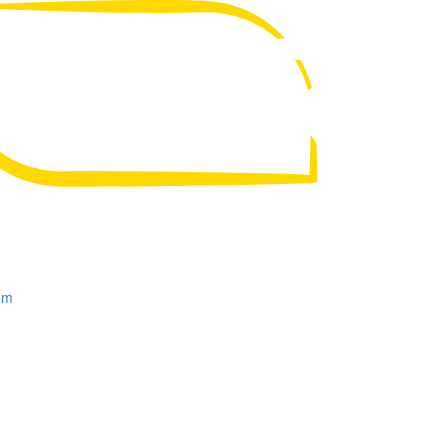
UA
RU
om