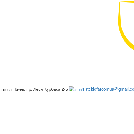
г. Киев, пр. Леся Курбаса 2/Б
steklofarcomua@gmail.c