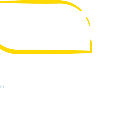
UA
RU
om