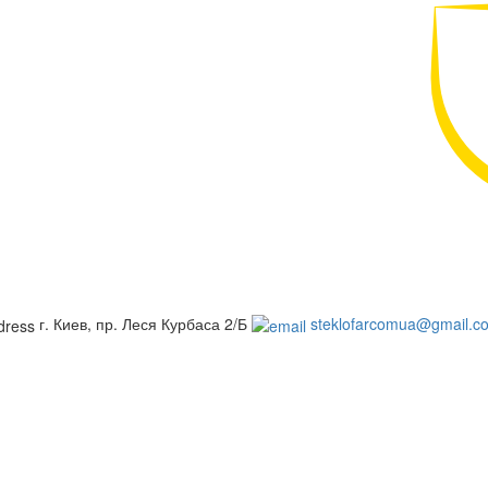
г. Киев, пр. Леся Курбаса 2/Б
steklofarcomua@gmail.c