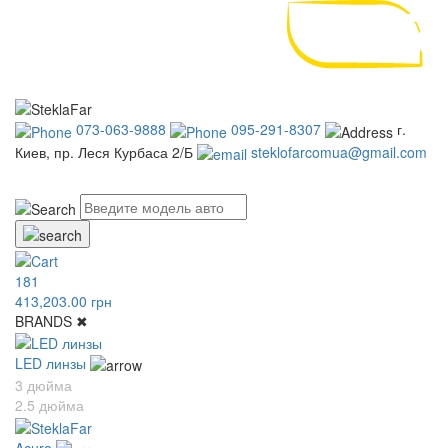
073-063-9888
095-291-8307
г.
Киев, пр. Леся Курбаса 2/Б
steklofarcomua@gmail.com
UA
RU
181
413,203.00 грн
BRANDS
✖
LED линзы
3 дюйма
2.5 дюйма
Acura