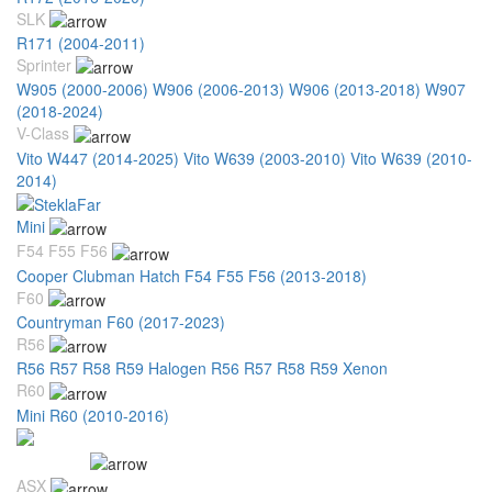
SLK
R171 (2004-2011)
Sprinter
W905 (2000-2006)
W906 (2006-2013)
W906 (2013-2018)
W907
(2018-2024)
V-Class
Vito W447 (2014-2025)
Vito W639 (2003-2010)
Vito W639 (2010-
2014)
Mini
F54 F55 F56
Cooper Clubman Hatch F54 F55 F56 (2013-2018)
F60
Countryman F60 (2017-2023)
R56
R56 R57 R58 R59 Halogen
R56 R57 R58 R59 Xenon
R60
Mini R60 (2010-2016)
Mitsubishi
ASX