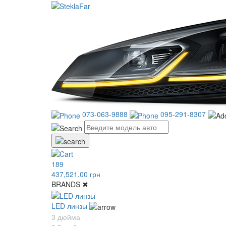
073-063-9888
095-291-8307
189
437,521.00 грн
BRANDS
✖
LED линзы
3 дюйма