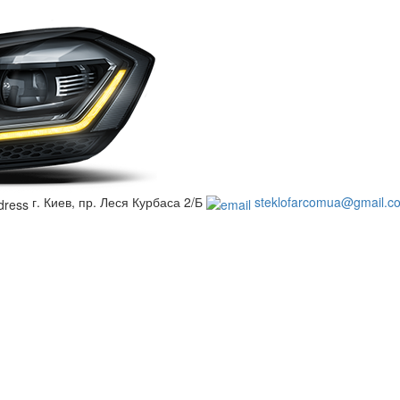
г. Киев, пр. Леся Курбаса 2/Б
steklofarcomua@gmail.c