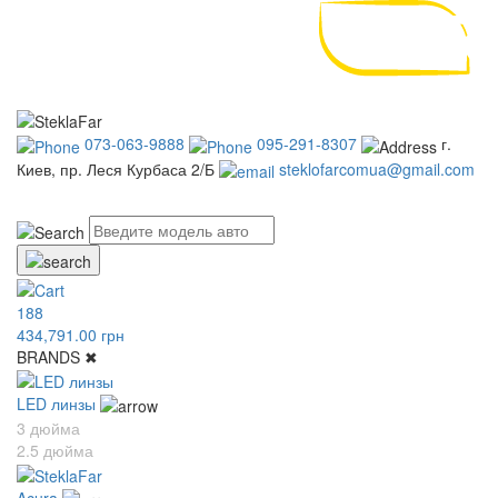
073-063-9888
095-291-8307
г.
Киев, пр. Леся Курбаса 2/Б
steklofarcomua@gmail.com
UA
RU
188
434,791.00 грн
BRANDS
✖
LED линзы
3 дюйма
2.5 дюйма
Acura