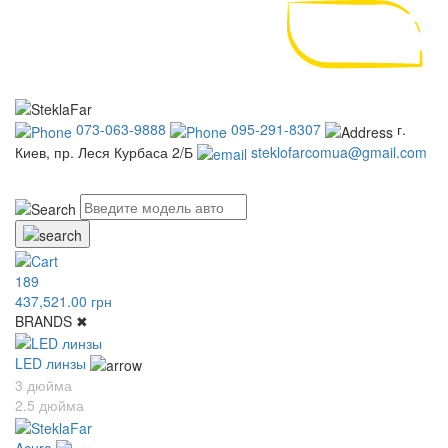
073-063-9888
095-291-8307
г.
Киев, пр. Леся Курбаса 2/Б
steklofarcomua@gmail.com
UA
RU
189
437,521.00 грн
BRANDS
✖
LED линзы
3 дюйма
2.5 дюйма
Acura