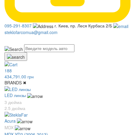
095-291-8307
г. Киев, пр. Леся Курбаса 2/Б
steklofarcomua@gmail.com
UA
RU
188
434,791.00 грн
BRANDS
✖
LED линзы
3 дюйма
2.5 дюйма
Acura
MDX
MDX YD2 (2006-2013)