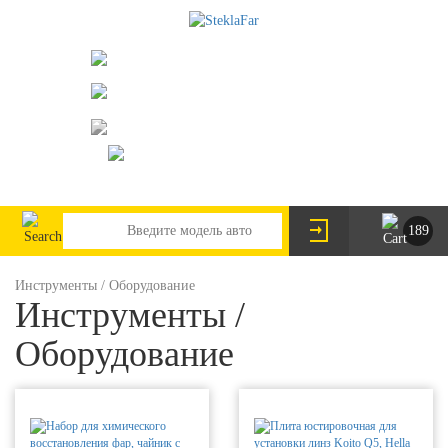
073-063-9888
095-291-8307
г. Киев, пр. Леся Курбаса 2/Б
steklofarcomua@gmail.com
UA
RU
189
Инструменты / Оборудование
Инструменты /
Оборудование