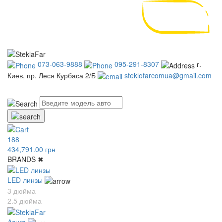
073-063-9888
095-291-8307
г.
Киев, пр. Леся Курбаса 2/Б
steklofarcomua@gmail.com
UA
RU
188
434,791.00 грн
BRANDS
✖
LED линзы
3 дюйма
2.5 дюйма
Acura