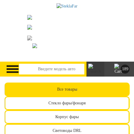
073-063-9888
095-291-8307
г. Киев, пр. Леся Курбаса 2/Б
steklofarcomua@gmail.com
UA
RU
189
Все товары
Стекло фары/фонаря
Корпус фары
Световоды DRL