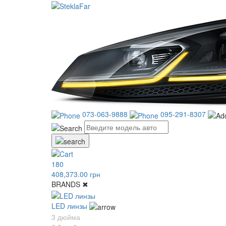
073-063-9888
095-291-8307
180
408,373.00 грн
BRANDS
✖
LED линзы
3 дюйма