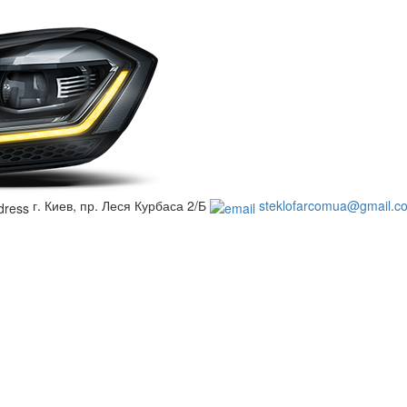
г. Киев, пр. Леся Курбаса 2/Б
steklofarcomua@gmail.c