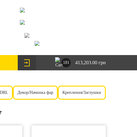
073-063-9888
095-291-8307
г. Киев, пр. Леся Курбаса 2/Б
steklofarcomua@gmail.com
UA
RU
413,203.00 грн
181
 DRL
Декор/Начинка фар
Крепления/Заглушки
7