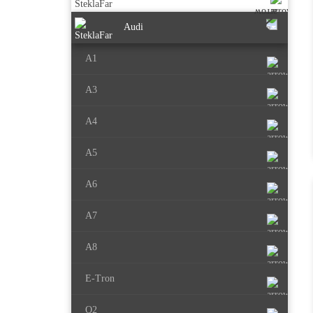
Audi
A1
A3
A4
A5
A6
A7
A8
E-Tron
Q2