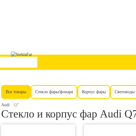
Все товары
Стекло фары/фонаря
Корпус фары
Световоды
Audi
/
Q7
Стекло и корпус фар Audi Q