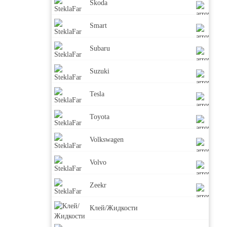
Skoda
Smart
Subaru
Suzuki
Tesla
Toyota
Volkswagen
Volvo
Zeekr
Клей/Жидкости