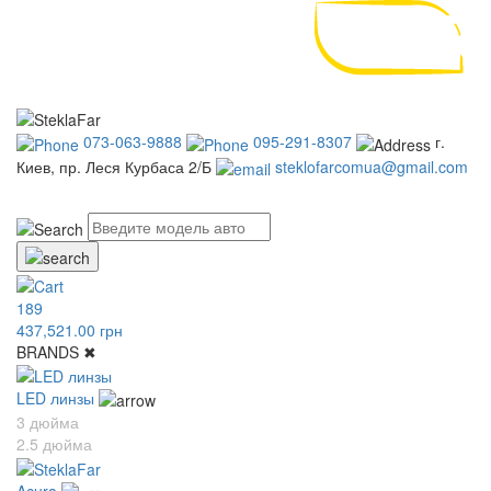
073-063-9888
095-291-8307
г.
Киев, пр. Леся Курбаса 2/Б
steklofarcomua@gmail.com
UA
RU
189
437,521.00 грн
BRANDS
✖
LED линзы
3 дюйма
2.5 дюйма
Acura