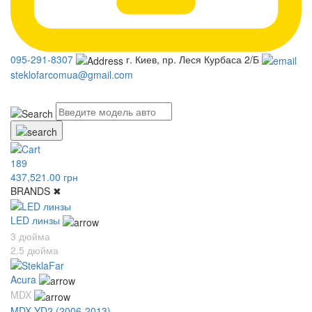
095-291-8307
г. Киев, пр. Леся Курбаса 2/Б
steklofarcomua@gmail.com
UA
RU
189
437,521.00 грн
BRANDS
✖
LED линзы
3 дюйма
2.5 дюйма
Acura
MDX
MDX YD2 (2006-2013)