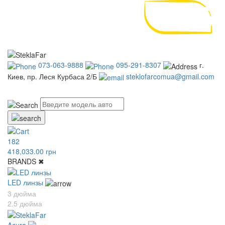
073-063-9888
095-291-8307
г.
Киев, пр. Леся Курбаса 2/Б
steklofarcomua@gmail.com
UA
RU
182
418,033.00 грн
BRANDS
✖
LED линзы
3 дюйма
2.5 дюйма
Acura