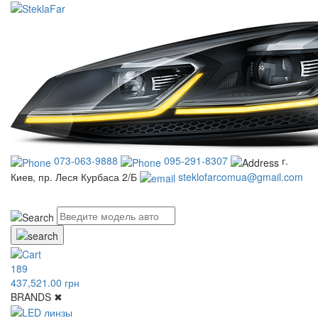
073-063-9888
095-291-8307
г.
Киев, пр. Леся Курбаса 2/Б
steklofarcomua@gmail.com
UA
RU
189
437,521.00 грн
BRANDS
✖