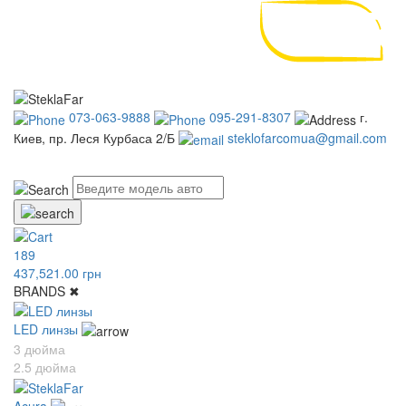
073-063-9888
095-291-8307
г.
Киев, пр. Леся Курбаса 2/Б
steklofarcomua@gmail.com
UA
RU
189
437,521.00 грн
BRANDS
✖
LED линзы
3 дюйма
2.5 дюйма
Acura