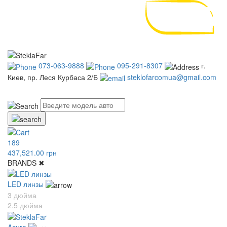
073-063-9888
095-291-8307
г.
Киев, пр. Леся Курбаса 2/Б
steklofarcomua@gmail.com
UA
RU
189
437,521.00 грн
BRANDS
✖
LED линзы
3 дюйма
2.5 дюйма
Acura