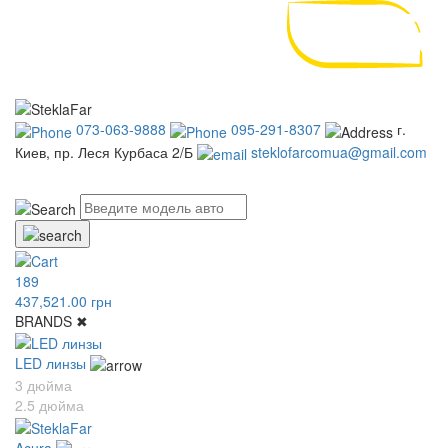
073-063-9888
095-291-8307
г.
Киев, пр. Леся Курбаса 2/Б
steklofarcomua@gmail.com
UA
RU
189
437,521.00 грн
BRANDS
✖
LED линзы
3 дюйма
2.5 дюйма
Acura