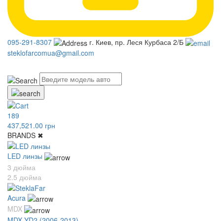
095-291-8307
г. Киев, пр. Леся Курбаса 2/Б
steklofarcomua@gmail.com
UA
RU
189
437,521.00 грн
BRANDS
✖
LED линзы
3 дюйма
2.5 дюйма
Acura
MDX
MDX YD2 (2006-2013)