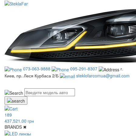
073-063-9888
095-291-8307
г.
Киев, пр. Леся Курбаса 2/Б
steklofarcomua@gmail.com
UA
RU
189
437,521.00 грн
BRANDS
✖