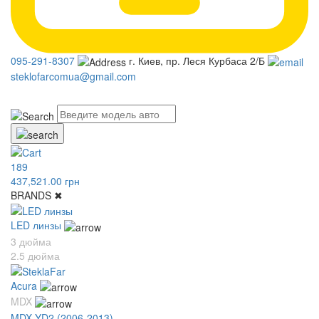
095-291-8307
г. Киев, пр. Леся Курбаса 2/Б
steklofarcomua@gmail.com
UA
RU
189
437,521.00 грн
BRANDS
✖
LED линзы
3 дюйма
2.5 дюйма
Acura
MDX
MDX YD2 (2006-2013)