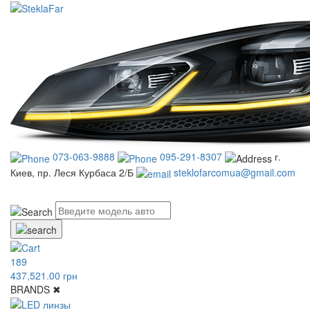
073-063-9888
095-291-8307
г.
Киев, пр. Леся Курбаса 2/Б
steklofarcomua@gmail.com
UA
RU
189
437,521.00 грн
BRANDS
✖