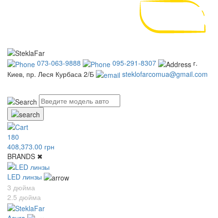
073-063-9888
095-291-8307
г.
Киев, пр. Леся Курбаса 2/Б
steklofarcomua@gmail.com
UA
RU
180
408,373.00 грн
BRANDS
✖
LED линзы
3 дюйма
2.5 дюйма
Acura