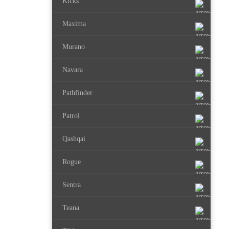
Kicks
Maxima
Murano
Navara
Pathfinder
Patrol
Qashqai
Rogue
Sentra
Teana