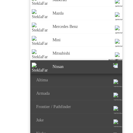
Mazda
Mercedes Benz
Mini
Mitsubishi
Nissan
Altima
Armada
Frontier / Pathfinder
Juke