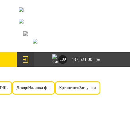
073-063-9888
095-291-8307
г. Киев, пр. Леся Курбаса 2/Б
steklofarcomua@gmail.com
UA
RU
437,521.00 грн
189
 DRL
Декор/Начинка фар
Крепления/Заглушки