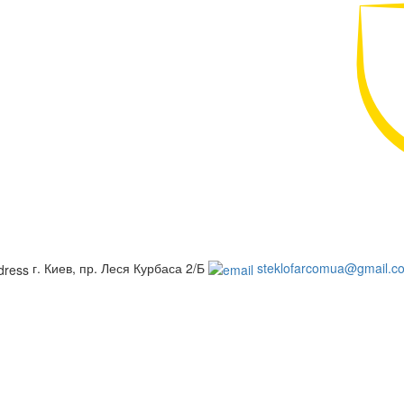
г. Киев, пр. Леся Курбаса 2/Б
steklofarcomua@gmail.c