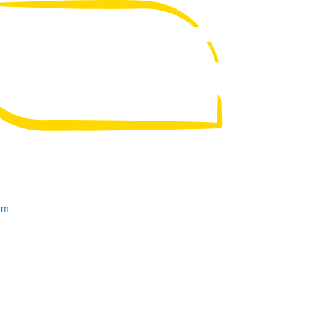
UA
RU
om