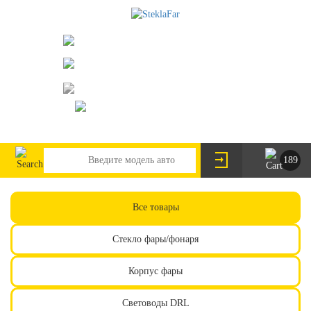
073-063-9888
095-291-8307
г. Киев, пр. Леся Курбаса 2/Б
steklofarcomua@gmail.com
UA
RU
189
Все товары
Стекло фары/фонаря
Корпус фары
Световоды DRL