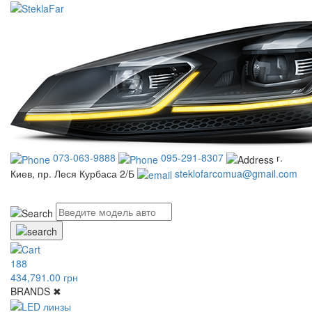
073-063-9888
095-291-8307
г.
Киев, пр. Леся Курбаса 2/Б
steklofarcomua@gmail.com
UA
RU
188
434,791.00 грн
BRANDS
✖