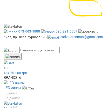
073-063-9888
095-291-8307
г.
Киев, пр. Леся Курбаса 2/Б
steklofarcomua@gmail.com
UA
RU
188
434,791.00 грн
BRANDS
✖
LED линзы
3 дюйма
2.5 дюйма
Acura