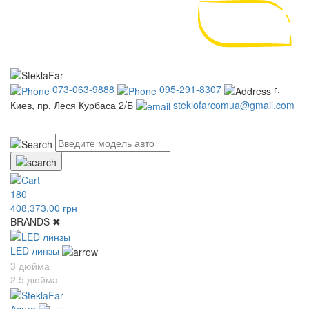
073-063-9888
095-291-8307
г.
Киев, пр. Леся Курбаса 2/Б
steklofarcomua@gmail.com
UA
RU
180
408,373.00 грн
BRANDS
✖
LED линзы
3 дюйма
2.5 дюйма
Acura