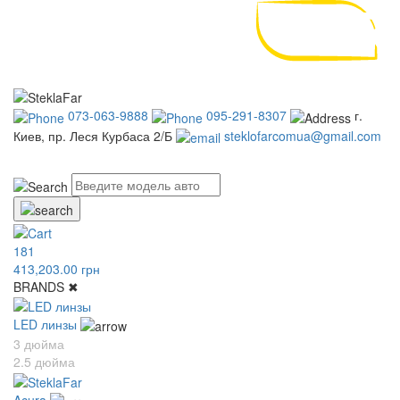
073-063-9888
095-291-8307
г.
Киев, пр. Леся Курбаса 2/Б
steklofarcomua@gmail.com
UA
RU
181
413,203.00 грн
BRANDS
✖
LED линзы
3 дюйма
2.5 дюйма
Acura