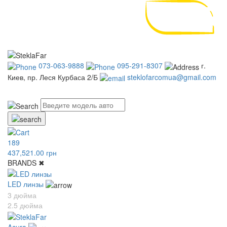
073-063-9888
095-291-8307
г.
Киев, пр. Леся Курбаса 2/Б
steklofarcomua@gmail.com
UA
RU
189
437,521.00 грн
BRANDS
✖
LED линзы
3 дюйма
2.5 дюйма
Acura