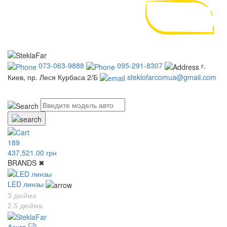
073-063-9888
095-291-8307
г.
Киев, пр. Леся Курбаса 2/Б
steklofarcomua@gmail.com
UA
RU
189
437,521.00 грн
BRANDS
✖
LED линзы
3 дюйма
2.5 дюйма
Acura