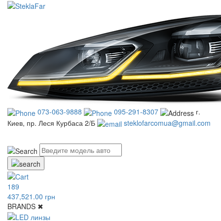
073-063-9888
095-291-8307
г.
Киев, пр. Леся Курбаса 2/Б
steklofarcomua@gmail.com
UA
RU
189
437,521.00 грн
BRANDS
✖