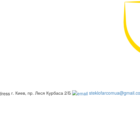
г. Киев, пр. Леся Курбаса 2/Б
steklofarcomua@gmail.c