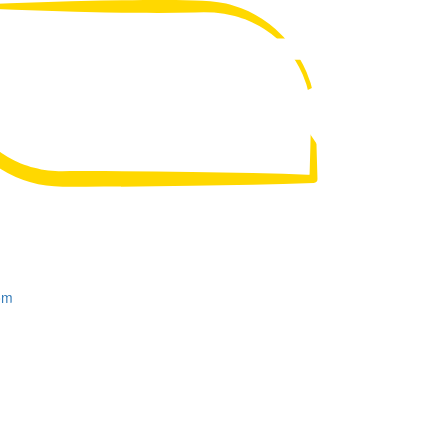
UA
RU
om