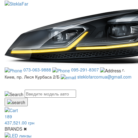
073-063-9888
095-291-8307
г.
Киев, пр. Леся Курбаса 2/Б
steklofarcomua@gmail.com
UA
RU
189
437,521.00 грн
BRANDS
✖