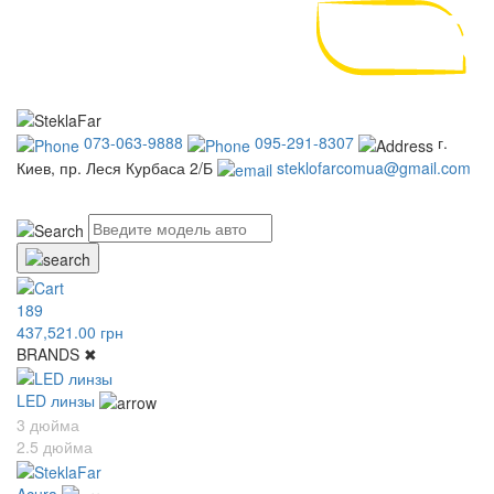
073-063-9888
095-291-8307
г.
Киев, пр. Леся Курбаса 2/Б
steklofarcomua@gmail.com
UA
RU
189
437,521.00 грн
BRANDS
✖
LED линзы
3 дюйма
2.5 дюйма
Acura