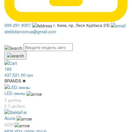
095-291-8307
г. Киев, пр. Леся Курбаса 2/Б
steklofarcomua@gmail.com
UA
RU
189
437,521.00 грн
BRANDS
✖
LED линзы
3 дюйма
2.5 дюйма
Acura
MDX
MDX YD2 (2006-2013)