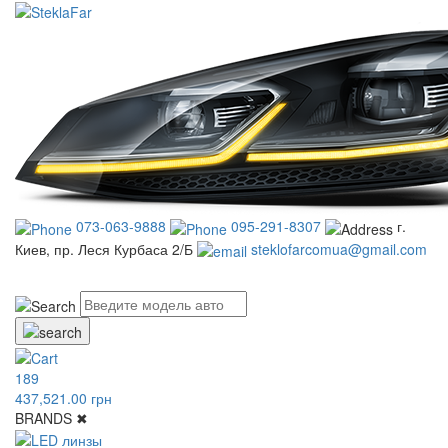
073-063-9888
095-291-8307
г.
Киев, пр. Леся Курбаса 2/Б
steklofarcomua@gmail.com
UA
RU
189
437,521.00 грн
BRANDS
✖