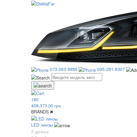
073-063-9888
095-291-8307
180
408,373.00 грн
BRANDS
✖
LED линзы
3 дюйма