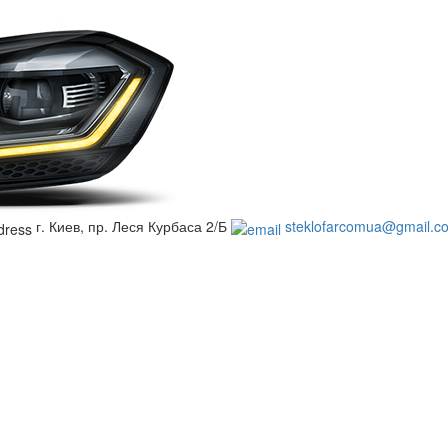
г. Киев, пр. Леся Курбаса 2/Б
steklofarcomua@gmail.c