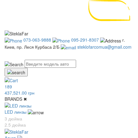
073-063-9888
095-291-8307
г.
Киев, пр. Леся Курбаса 2/Б
steklofarcomua@gmail.com
UA
RU
189
437,521.00 грн
BRANDS
✖
LED линзы
3 дюйма
2.5 дюйма
Acura