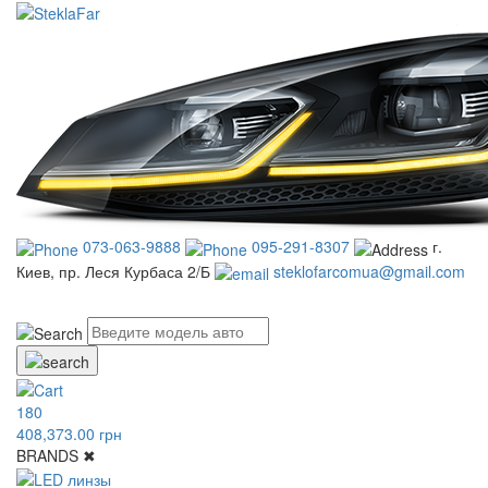
073-063-9888
095-291-8307
г.
Киев, пр. Леся Курбаса 2/Б
steklofarcomua@gmail.com
UA
RU
180
408,373.00 грн
BRANDS
✖