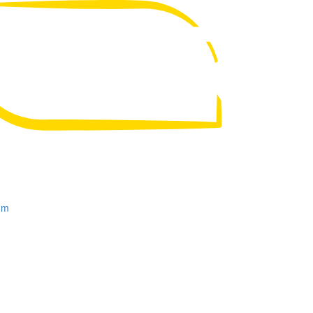
UA
RU
om