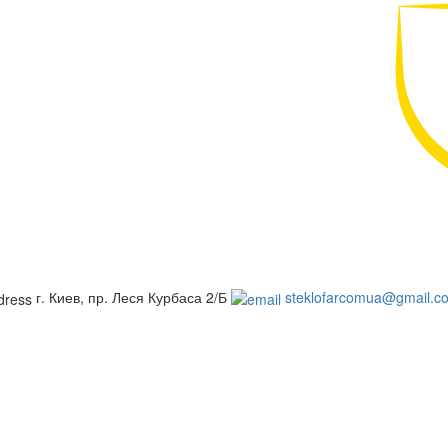
г. Киев, пр. Леся Курбаса 2/Б
steklofarcomua@gmail.c